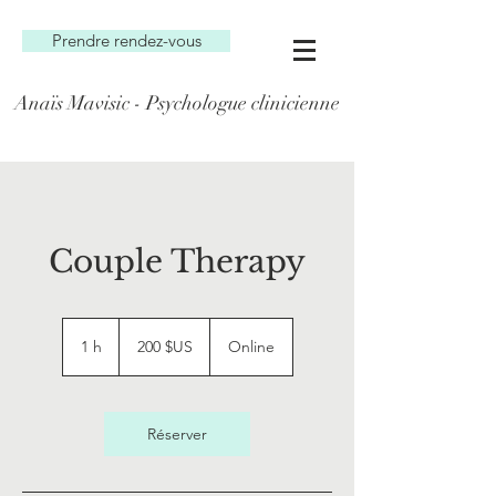
Prendre rendez-vous
Anaïs Mavisic - Psychologue clinicienne
Couple Therapy
200
dollars
1 h
1
200 $US
Online
des
États-
Unis
Réserver