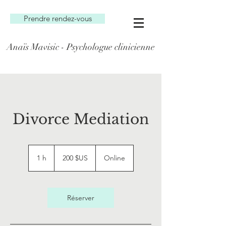
Prendre rendez-vous
Anaïs Mavisic - Psychologue clinicienne
Divorce Mediation
200
dollars
1 h
1
200 $US
Online
des
États-
Unis
Réserver